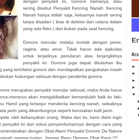
dengan penyakit ini, Gonore namanya, atau
sering disebut Penyakit Kencing Nanah. Kencing
Nanah hanya istilah saja, keluarnya nanah sering
tanpa disadari ( bisa di deteksi dari celana dalam
yang ada fleks ) dan bukan pada saat kencing.
En
Gonore menular melalui kontak dengan penis,
vagina, atau anus. Tidak harus ada ejakulasi
Ars
untuk terjadinya penularan atau terjangkitnya
penyakit ini. Gonore juga dapat ditularkan ibu
►
g yang terinfeksi gonore dan mendapatkan pengobatan masih
►
elakukan hubungan seksual dengan penderita gonore.
►
►
gonore merupakan penyakit menular seksual, maka Anda harus
▼
an terus-menerus akan mengakibatkan kemandulah baik itu laki-
u Hamil yang terlanjur menderita kencing nanah, sebaiknya
a janin yang dikandungnya seperti kerusakan kulit janin.
ele oleh kebanyakan orang. Maka dari itu, kami disini ingin
i penyakit ini dan solusi penyembuhannya dengan cara yang
komendasikan dengan Obat Alami Penyakit Gonore De Nature
 nanah sampai tuntas. Jangan Ragu Dengan Obat Kami !!!!…