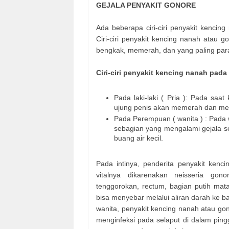
GEJALA PENYAKIT GONORE
Ada beberapa ciri-ciri penyakit kencin
Ciri-ciri penyakit kencing nanah atau 
bengkak, memerah, dan yang paling para
Ciri-ciri penyakit kencing nanah pada
Pada laki-laki ( Pria ): Pada saat
ujung penis akan memerah dan m
Pada Perempuan ( wanita ) : Pada w
sebagian yang mengalami gejala sep
buang air kecil.
Pada intinya, penderita penyakit ken
vitalnya dikarenakan neisseria gon
tenggorokan, rectum, bagian putih mata
bisa menyebar melalui aliran darah ke b
wanita, penyakit kencing nanah atau go
menginfeksi pada selaput di dalam pin