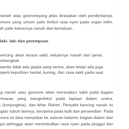
g nanah atau goonoreyang jelas dirasakan oleh penderitanya.
gonnore yang umum yaitu timbul rasa nyeri pada organ intim,
h yaitu keluarnya nanah dari kemaluan.
 laki- laki dan perempuan
 kencing akan terasa sakit, keluarnya nanah dari penis,
embengkak.
anita tidak ada gejala yang serius, akan tetapi ada juga
erti keputihan kental, kuning, dan rasa sakit pada saat
cing nanah atau gonnore akan merasakan sakit pada bagian
orrhoeae yang menginfeksi pada lapisan dalam uretra,
 (konjungtiva), dan leher Rahim. Penyakit kencing nanah ini
agian tubuh lainnya, terutama pada kulit dan persendian. Pada
nnore ini bisa menyebar ke saluran kelamin bagian dalam dan
ggul sehingga akan menimbulkan rasa nyeri pada pinggul dan