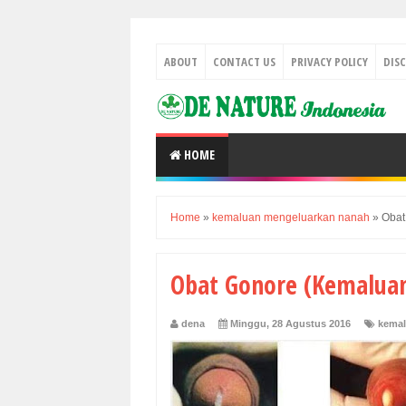
ABOUT
CONTACT US
PRIVACY POLICY
DIS
HOME
Home
»
kemaluan mengeluarkan nanah
»
Obat
Obat Gonore (Kemalua
dena
Minggu, 28 Agustus 2016
kemal