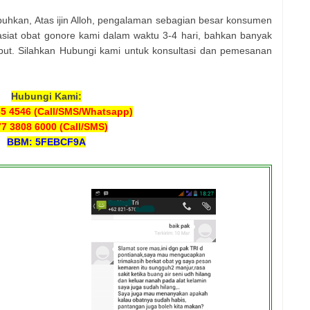
uhkan, Atas ijin Alloh, pengalaman sebagian besar konsumen
iat obat gonore kami dalam waktu 3-4 hari, bahkan banyak
ut. Silahkan Hubungi kami untuk konsultasi dan pemesanan
Hubungi Kami:
65 4546 (Call/SMS/Whatsapp)
7 3808 6000 (Call/SMS)
BBM: 5FEBCF9A