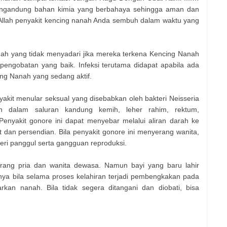
mengandung bahan kimia yang berbahaya sehingga aman dan
 Allah penyakit kencing nanah Anda sembuh dalam waktu yang
nah yang tidak menyadari jika mereka terkena Kencing Nanah
pengobatan yang baik. Infeksi terutama didapat apabila ada
ng Nanah yang sedang aktif.
kit menular seksual yang disebabkan oleh bakteri Neisseria
an dalam saluran kandung kemih, leher rahim, rektum,
Penyakit gonore ini dapat menyebar melalui aliran darah ke
t dan persendian. Bila penyakit gonore ini menyerang wanita,
eri panggul serta gangguan reproduksi.
erang pria dan wanita dewasa. Namun bayi yang baru lahir
bunya bila selama proses kelahiran terjadi pembengkakan pada
an nanah. Bila tidak segera ditangani dan diobati, bisa