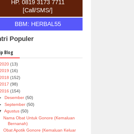
HP. 0819 3173 7711
[Call/SMS/]
BBM: HERBAL55
tri Populer
ip Blog
2020
(13)
2019
(16)
2018
(152)
2017
(98)
2016
(154)
►
Desember
(50)
►
September
(50)
▼
Agustus
(50)
Nama Obat Untuk Gonore (Kemaluan
Bernanah)
Obat Apotik Gonore (Kemaluan Keluar